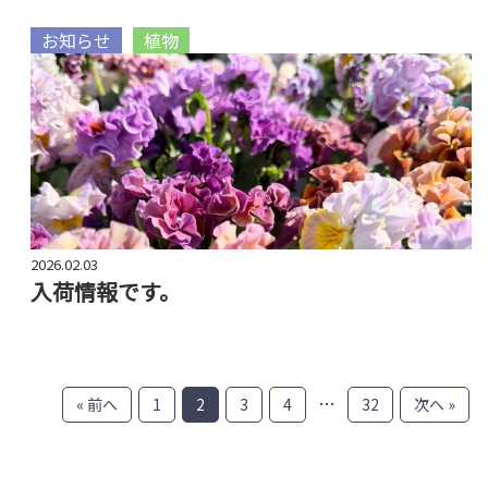
お知らせ
植物
2026.02.03
入荷情報です。
…
« 前へ
1
2
3
4
32
次へ »